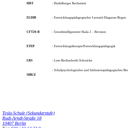
HRT
- Heidelberger Rechentest
ELDIB
- Entwicklungspädagogischer Lernziel-Diagnose-Bogen
CFT20-R
- Grundintelligenztest Skala 2 – Revision
ETEP
- Entwicklungstherapie/Entwicklungspädagogik
LRS
- Lese-Rechtschreib-Schwäche
- Schulpsychologisches und Inklusionspädagogisches Be
SIBUZ
Tesla-Schule (Sekundarstufe)
Rudi-Arndt-Straße 18
10407 Berlin