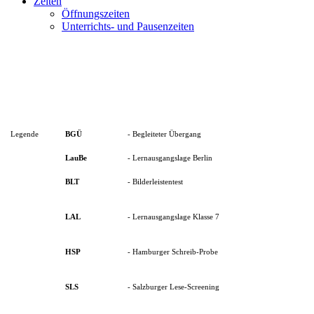
Zeiten
Öffnungszeiten
Unterrichts- und Pausenzeiten
Legende
BGÜ
- Begleiteter Übergang
LauBe
- Lernausgangslage Berlin
BLT
- Bilderleistentest
LAL
- Lernausgangslage Klasse 7
HSP
- Hamburger Schreib-Probe
SLS
- Salzburger Lese-Screening