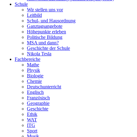
Schule
Wir stellen uns vor
Leitbild
Schul- und Hausordnung
Ganztagsangebote
Höhepunkte erleben
Politische Bildung
MSA und dann?
Geschichte der Schule
Nikola Tesla
Fachbereiche
Mathe
Physik
Biologie
Chemie
Deutschunterricht
Englisch
Französisch
Geographie
Geschichte
Ethik
WAT
ITG
Sport
Musik