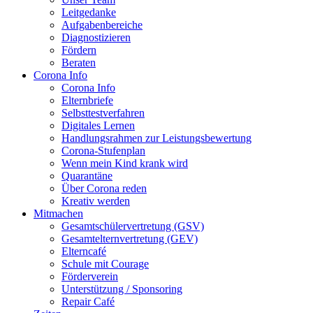
Leitgedanke
Aufgabenbereiche
Diagnostizieren
Fördern
Beraten
Corona Info
Corona Info
Elternbriefe
Selbsttestverfahren
Digitales Lernen
Handlungsrahmen zur Leistungsbewertung
Corona-Stufenplan
Wenn mein Kind krank wird
Quarantäne
Über Corona reden
Kreativ werden
Mitmachen
Gesamtschülervertretung (GSV)
Gesamtelternvertretung (GEV)
Elterncafé
Schule mit Courage
Förderverein
Unterstützung / Sponsoring
Repair Café