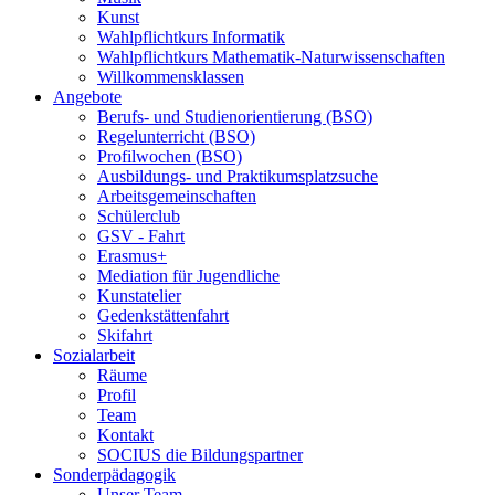
Kunst
Wahlpflichtkurs Informatik
Wahlpflichtkurs Mathematik-Naturwissenschaften
Willkommensklassen
Angebote
Berufs- und Studienorientierung (BSO)
Regelunterricht (BSO)
Profilwochen (BSO)
Ausbildungs- und Praktikumsplatzsuche
Arbeitsgemeinschaften
Schülerclub
GSV - Fahrt
Erasmus+
Mediation für Jugendliche
Kunstatelier
Gedenkstättenfahrt
Skifahrt
Sozialarbeit
Räume
Profil
Team
Kontakt
SOCIUS die Bildungspartner
Sonderpädagogik
Unser Team