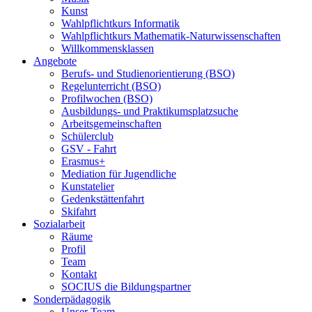
Kunst
Wahlpflichtkurs Informatik
Wahlpflichtkurs Mathematik-Naturwissenschaften
Willkommensklassen
Angebote
Berufs- und Studienorientierung (BSO)
Regelunterricht (BSO)
Profilwochen (BSO)
Ausbildungs- und Praktikumsplatzsuche
Arbeitsgemeinschaften
Schülerclub
GSV - Fahrt
Erasmus+
Mediation für Jugendliche
Kunstatelier
Gedenkstättenfahrt
Skifahrt
Sozialarbeit
Räume
Profil
Team
Kontakt
SOCIUS die Bildungspartner
Sonderpädagogik
Unser Team