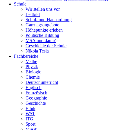
Schule
Wir stellen uns vor
Leitbild
Schul- und Hausordnung
Ganztagsangebote
Höhepunkte erleben
Politische Bildung
MSA und dann?
Geschichte der Schule
Nikola Tesla
Fachbereiche
Mathe
Physik
Biologie
Chemie
Deutschunterricht
Englisch
Französisch
Geographie
Geschichte
Ethik
WAT
ITG
Sport
Musik