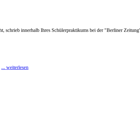
t, schrieb innerhalb Ihres Schülerpraktikums bei der "Berliner Zeitu
2
... weiterlesen