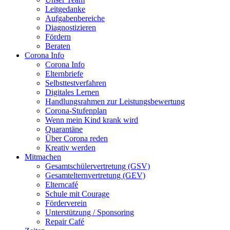
Leitgedanke
Aufgabenbereiche
Diagnostizieren
Fördern
Beraten
Corona Info
Corona Info
Elternbriefe
Selbsttestverfahren
Digitales Lernen
Handlungsrahmen zur Leistungsbewertung
Corona-Stufenplan
Wenn mein Kind krank wird
Quarantäne
Über Corona reden
Kreativ werden
Mitmachen
Gesamtschülervertretung (GSV)
Gesamtelternvertretung (GEV)
Elterncafé
Schule mit Courage
Förderverein
Unterstützung / Sponsoring
Repair Café